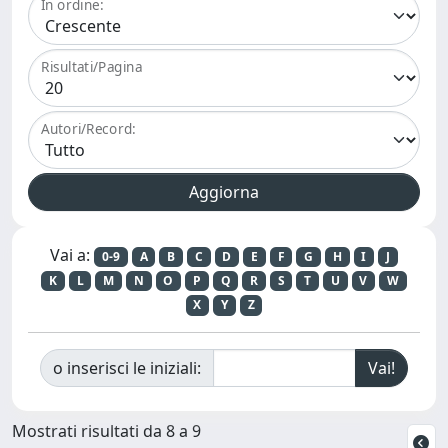
In ordine:
Risultati/Pagina
Autori/Record:
Vai a:
0-9
A
B
C
D
E
F
G
H
I
J
K
L
M
N
O
P
Q
R
S
T
U
V
W
X
Y
Z
o inserisci le iniziali:
Mostrati risultati da 8 a 9