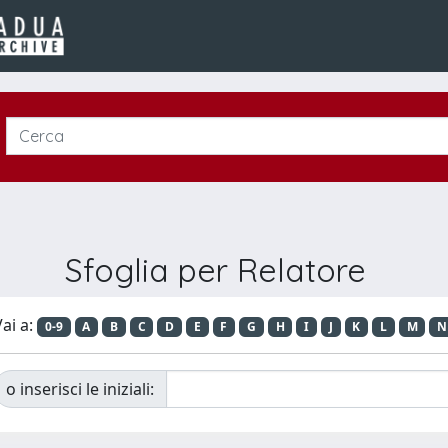
Sfoglia per Relatore
ai a:
0-9
A
B
C
D
E
F
G
H
I
J
K
L
M
N
o inserisci le iniziali: