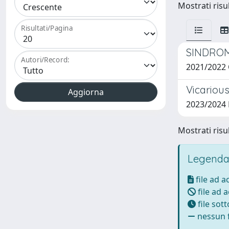
Mostrati risul
Risultati/Pagina
SINDROM
Autori/Record:
2021/2022 
Vicarious
2023/2024
Mostrati risul
Legenda
file ad 
file ad 
file sot
nessun f