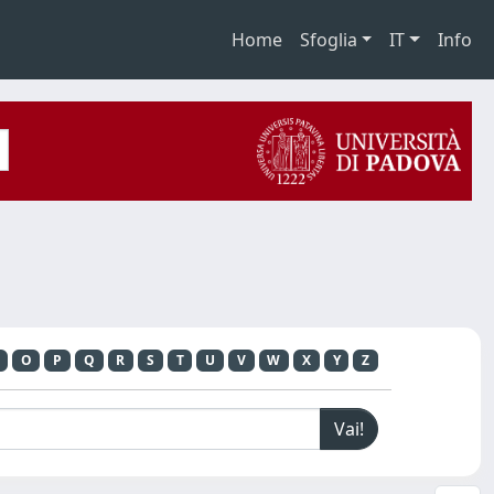
Home
Sfoglia
IT
Info
O
P
Q
R
S
T
U
V
W
X
Y
Z