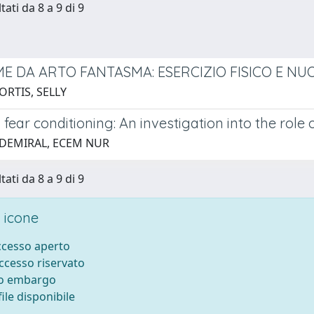
tati da 8 a 9 di 9
E DA ARTO FANTASMA: ESERCIZIO FISICO E N
ORTIS, SELLY
 fear conditioning: An investigation into the rol
 DEMIRAL, ECEM NUR
tati da 8 a 9 di 9
 icone
accesso aperto
accesso riservato
to embargo
ile disponibile