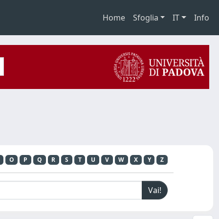
Home
Sfoglia
IT
Info
O
P
Q
R
S
T
U
V
W
X
Y
Z