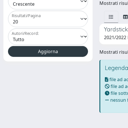
Mostrati risul
Risultati/Pagina
Yardstic
Autori/Record:
2021/2022
Mostrati risul
Legenda
file ad 
file ad 
file sot
nessun f