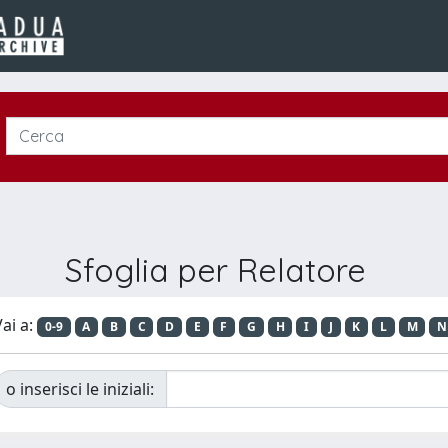
Sfoglia per Relatore
ai a:
0-9
A
B
C
D
E
F
G
H
I
J
K
L
M
N
o inserisci le iniziali: