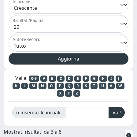
In ordine:
Risultati/Pagina
Autori/Record:
Vai a:
0-9
A
B
C
D
E
F
G
H
I
J
K
L
M
N
O
P
Q
R
S
T
U
V
W
X
Y
Z
o inserisci le iniziali:
Mostrati risultati da 3 a 8