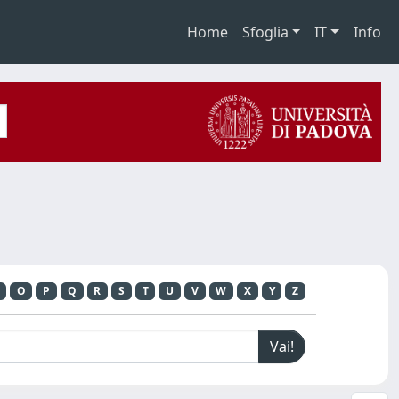
Home
Sfoglia
IT
Info
O
P
Q
R
S
T
U
V
W
X
Y
Z