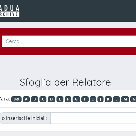
Sfoglia per Relatore
ai a:
0-9
A
B
C
D
E
F
G
H
I
J
K
L
M
N
o inserisci le iniziali: