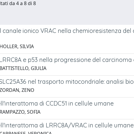
tati da 4 a 8 di 8
l canale ionico VRAC nella chemioresistenza del 
HOLLER, SILVIA
 LRRC8A e p53 nella progressione del carcinoma 
BATTISTELLO, GIULIA
SLC25A36 nel trasporto mitocondriale: analisi bi
 ZORDAN, ZENO
ll'interattoma di CCDC51 in cellule umane
 RAMPAZZO, SOFIA
ell'interattoma di LRRC8A/VRAC in cellule umane
 CARPANESE, VERONICA