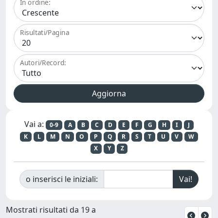
In ordine:
Risultati/Pagina
Autori/Record:
Vai a:
0-9
A
B
C
D
E
F
G
H
I
J
K
L
M
N
O
P
Q
R
S
T
U
V
W
X
Y
Z
o inserisci le iniziali:
Mostrati risultati da 19 a