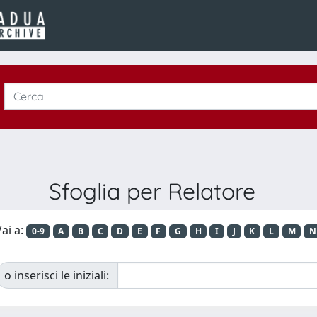
Sfoglia per Relatore
ai a:
0-9
A
B
C
D
E
F
G
H
I
J
K
L
M
N
o inserisci le iniziali: