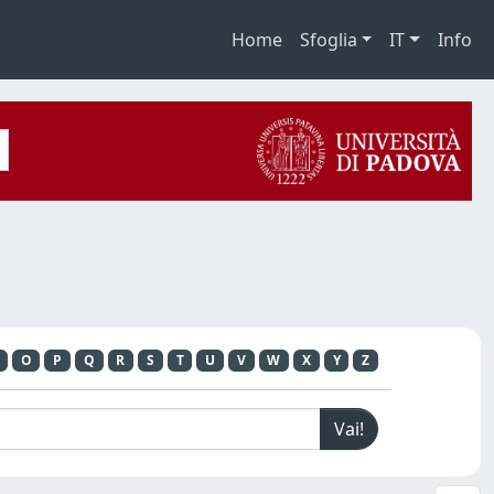
Home
Sfoglia
IT
Info
O
P
Q
R
S
T
U
V
W
X
Y
Z