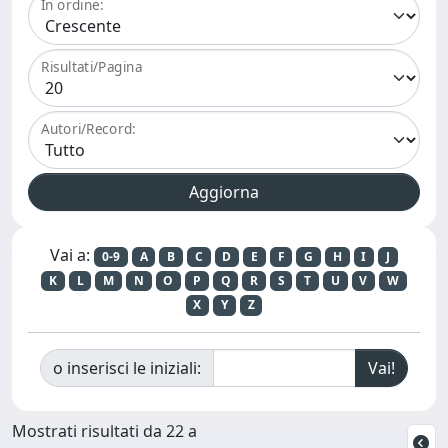
In ordine:
Risultati/Pagina
Autori/Record:
Vai a:
0-9
A
B
C
D
E
F
G
H
I
J
K
L
M
N
O
P
Q
R
S
T
U
V
W
X
Y
Z
o inserisci le iniziali:
Mostrati risultati da 22 a