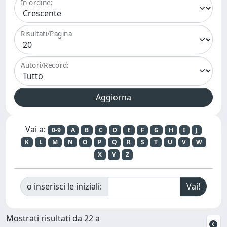
In ordine:
Risultati/Pagina
Autori/Record:
Vai a:
0-9
A
B
C
D
E
F
G
H
I
J
K
L
M
N
O
P
Q
R
S
T
U
V
W
X
Y
Z
o inserisci le iniziali:
Mostrati risultati da 22 a