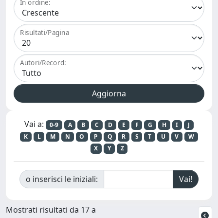
In ordine:
Risultati/Pagina
Autori/Record:
Vai a:
0-9
A
B
C
D
E
F
G
H
I
J
K
L
M
N
O
P
Q
R
S
T
U
V
W
X
Y
Z
o inserisci le iniziali:
Mostrati risultati da 17 a