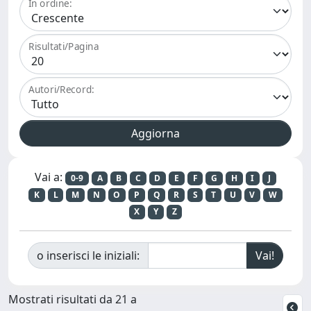
In ordine:
Risultati/Pagina
Autori/Record:
Vai a:
0-9
A
B
C
D
E
F
G
H
I
J
K
L
M
N
O
P
Q
R
S
T
U
V
W
X
Y
Z
o inserisci le iniziali:
Mostrati risultati da 21 a