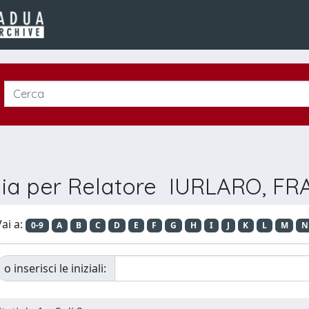
lia per Relatore IURLARO, F
ai a:
0-9
A
B
C
D
E
F
G
H
I
J
K
L
M
N
o inserisci le iniziali: