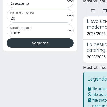
Mostrati risul
Risultati/Pagina
L'evoluz
modern
Autori/Record:
2025/2026
La gestio
catering 
2025/2026
Mostrati risul
Legenda
file ad 
file ad 
file sot
nessun f