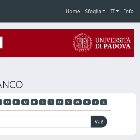
Home
Sfoglia
IT
Info
RANCO
O
P
Q
R
S
T
U
V
W
X
Y
Z