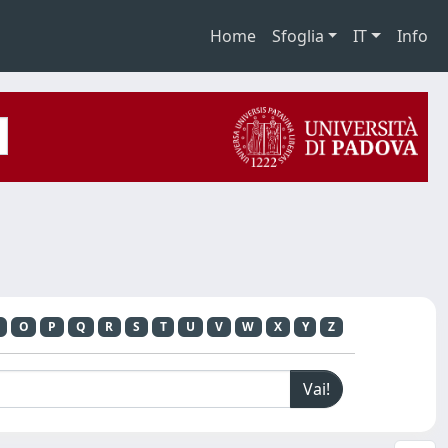
Home
Sfoglia
IT
Info
O
P
Q
R
S
T
U
V
W
X
Y
Z