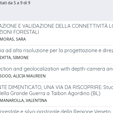
tati da 5 a 9 di 9
CAZIONE E VALIDAZIONE DELLA CONNETTIVITÀ LO
ZIONI FORESTALI
 MORAS, SARA
a ad alta risoluzione per la progettazione e direzi
 ZATTA, SIMONE
ection and geolocalization with depth-camera an
 SOOD, ALICIA MAUREEN
E DIMENTICATO, UNA VIA DA RISCOPRIRE: Studio per
 della Grande Guerra a Taibon Agordino (BL)
 MANAROLLA, VALENTINA
 forestale e silvo-pastorale della Regione Venet