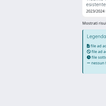
esistente
2023/2024
Mostrati risul
Legenda
file ad 
file ad 
file sot
nessun f