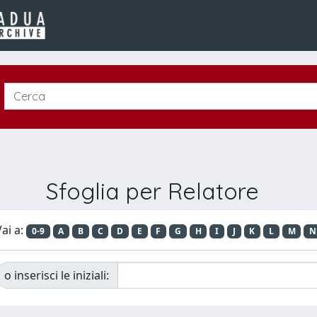
Sfoglia per Relatore
ai a:
0-9
A
B
C
D
E
F
G
H
I
J
K
L
M
N
o inserisci le iniziali: