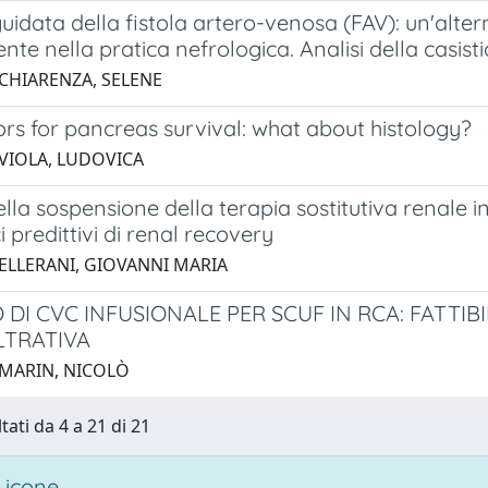
idata della fistola artero-venosa (FAV): un'alter
nte nella pratica nefrologica. Analisi della casist
 CHIARENZA, SELENE
ors for pancreas survival: what about histology?
 VIOLA, LUDOVICA
la sospensione della terapia sostitutiva renale in ar
i predittivi di renal recovery
 ELLERANI, GIOVANNI MARIA
 DI CVC INFUSIONALE PER SCUF IN RCA: FATTIB
LTRATIVA
 MARIN, NICOLÒ
tati da 4 a 21 di 21
 icone