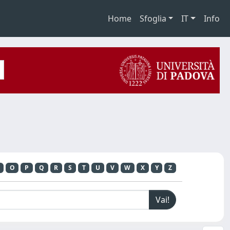
Home
Sfoglia
IT
Info
O
P
Q
R
S
T
U
V
W
X
Y
Z