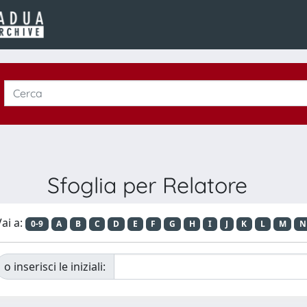
Sfoglia per Relatore
ai a:
0-9
A
B
C
D
E
F
G
H
I
J
K
L
M
N
o inserisci le iniziali: