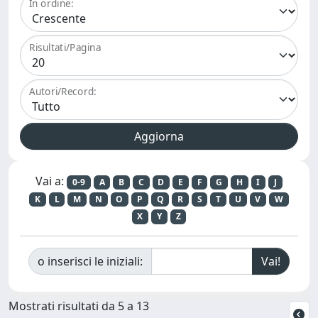
In ordine:
Risultati/Pagina
Autori/Record:
Vai a:
0-9
A
B
C
D
E
F
G
H
I
J
K
L
M
N
O
P
Q
R
S
T
U
V
W
X
Y
Z
o inserisci le iniziali:
Mostrati risultati da 5 a 13