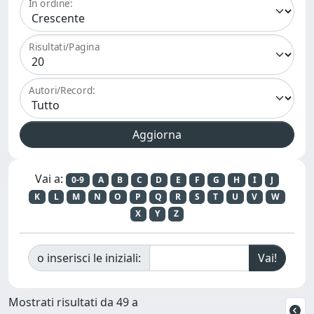
In ordine:
Risultati/Pagina
Autori/Record:
Vai a:
0-9
A
B
C
D
E
F
G
H
I
J
K
L
M
N
O
P
Q
R
S
T
U
V
W
X
Y
Z
o inserisci le iniziali:
Mostrati risultati da 49 a