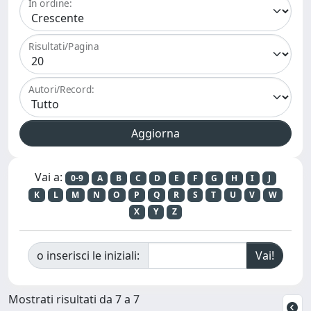
In ordine:
Risultati/Pagina
Autori/Record:
Vai a:
0-9
A
B
C
D
E
F
G
H
I
J
K
L
M
N
O
P
Q
R
S
T
U
V
W
X
Y
Z
o inserisci le iniziali:
Mostrati risultati da 7 a 7