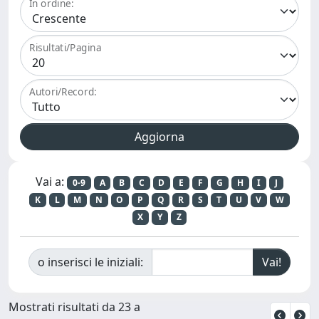
In ordine:
Risultati/Pagina
Autori/Record:
Vai a:
0-9
A
B
C
D
E
F
G
H
I
J
K
L
M
N
O
P
Q
R
S
T
U
V
W
X
Y
Z
o inserisci le iniziali:
Mostrati risultati da 23 a