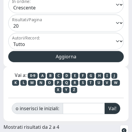
In ordine:
Risultati/Pagina
Autori/Record:
Vai a:
0-9
A
B
C
D
E
F
G
H
I
J
K
L
M
N
O
P
Q
R
S
T
U
V
W
X
Y
Z
o inserisci le iniziali:
Mostrati risultati da 2 a 4