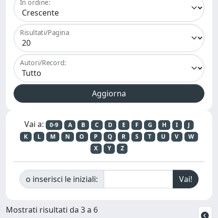
In ordine:
Risultati/Pagina
Autori/Record:
Vai a:
0-9
A
B
C
D
E
F
G
H
I
J
K
L
M
N
O
P
Q
R
S
T
U
V
W
X
Y
Z
o inserisci le iniziali:
Mostrati risultati da 3 a 6