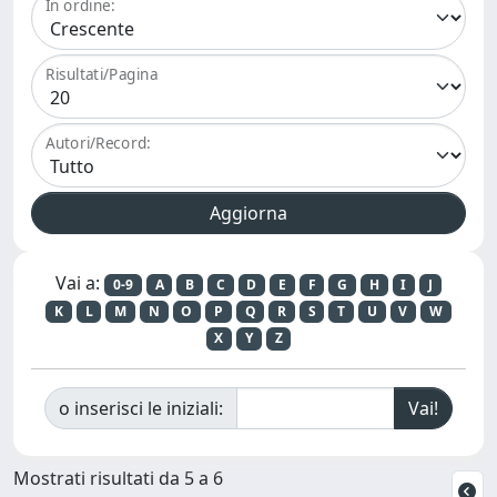
In ordine:
Risultati/Pagina
Autori/Record:
Vai a:
0-9
A
B
C
D
E
F
G
H
I
J
K
L
M
N
O
P
Q
R
S
T
U
V
W
X
Y
Z
o inserisci le iniziali:
Mostrati risultati da 5 a 6