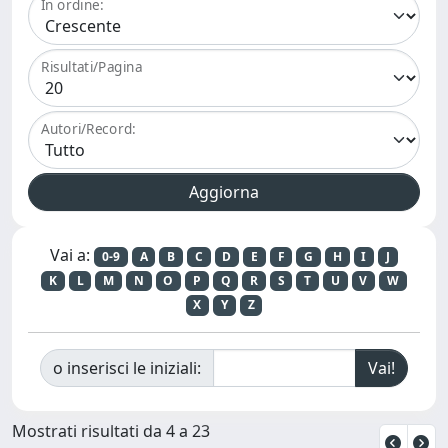
In ordine:
Risultati/Pagina
Autori/Record:
Vai a:
0-9
A
B
C
D
E
F
G
H
I
J
K
L
M
N
O
P
Q
R
S
T
U
V
W
X
Y
Z
o inserisci le iniziali:
Mostrati risultati da 4 a 23