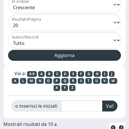
In ordine:
Risultati/Pagina
Autori/Record:
Vai a:
0-9
A
B
C
D
E
F
G
H
I
J
K
L
M
N
O
P
Q
R
S
T
U
V
W
X
Y
Z
o inserisci le iniziali:
Mostrati risultati da 10 a