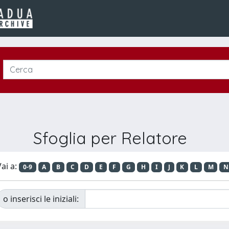
Sfoglia per Relatore
ai a:
0-9
A
B
C
D
E
F
G
H
I
J
K
L
M
N
o inserisci le iniziali: