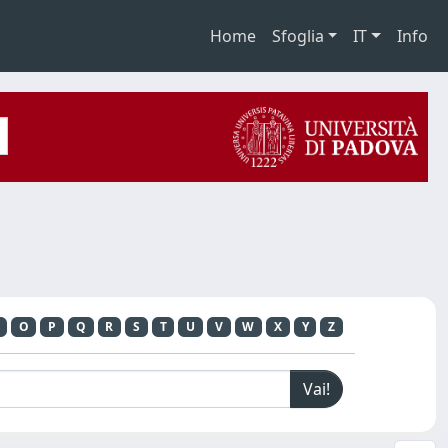
Home
Sfoglia
IT
Info
O
P
Q
R
S
T
U
V
W
X
Y
Z