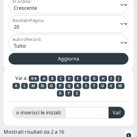
In ordine:
Risultati/Pagina
Autori/Record:
Vai a:
0-9
A
B
C
D
E
F
G
H
I
J
K
L
M
N
O
P
Q
R
S
T
U
V
W
X
Y
Z
o inserisci le iniziali:
Mostrati risultati da 2 a 16