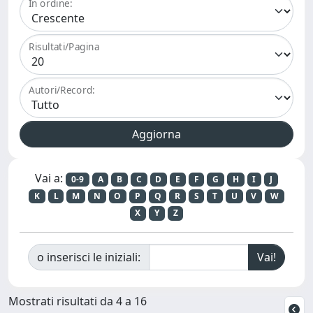
In ordine:
Risultati/Pagina
Autori/Record:
Vai a:
0-9
A
B
C
D
E
F
G
H
I
J
K
L
M
N
O
P
Q
R
S
T
U
V
W
X
Y
Z
o inserisci le iniziali:
Mostrati risultati da 4 a 16