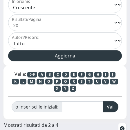
In ordine:
Risultati/Pagina
Autori/Record:
Vai a:
0-9
A
B
C
D
E
F
G
H
I
J
K
L
M
N
O
P
Q
R
S
T
U
V
W
X
Y
Z
o inserisci le iniziali:
Mostrati risultati da 2 a 4