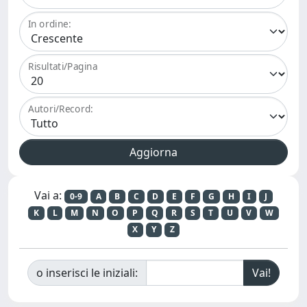
In ordine:
Risultati/Pagina
Autori/Record:
Vai a:
0-9
A
B
C
D
E
F
G
H
I
J
K
L
M
N
O
P
Q
R
S
T
U
V
W
X
Y
Z
o inserisci le iniziali: