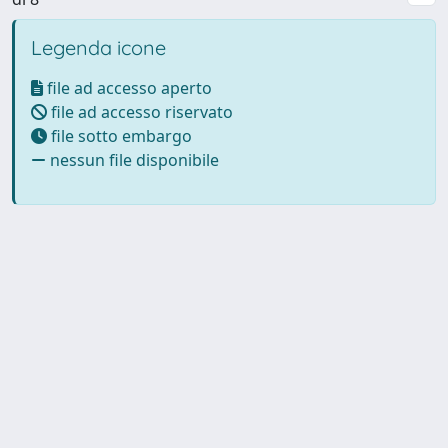
Legenda icone
file ad accesso aperto
file ad accesso riservato
file sotto embargo
nessun file disponibile
Powered by UNITESI
-
Info
Sistema
-
Licenza
-
Utilizzo dei
Copyright © 2026