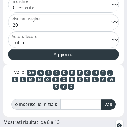
In ordine:
Risultati/Pagina
Autori/Record:
Vai a:
0-9
A
B
C
D
E
F
G
H
I
J
K
L
M
N
O
P
Q
R
S
T
U
V
W
X
Y
Z
o inserisci le iniziali:
Mostrati risultati da 8 a 13