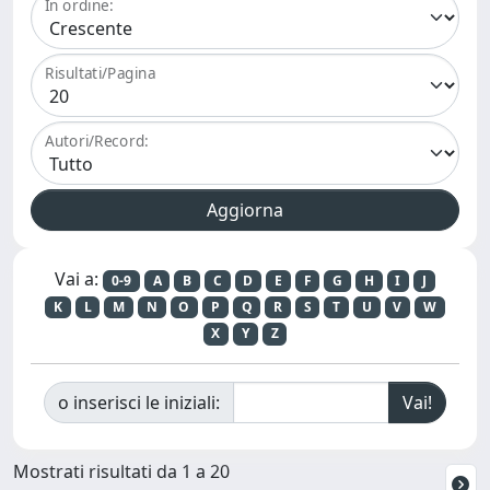
In ordine:
Risultati/Pagina
Autori/Record:
Vai a:
0-9
A
B
C
D
E
F
G
H
I
J
K
L
M
N
O
P
Q
R
S
T
U
V
W
X
Y
Z
o inserisci le iniziali:
Mostrati risultati da 1 a 20