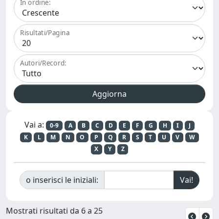
In ordine:
Risultati/Pagina
Autori/Record:
Vai a:
0-9
A
B
C
D
E
F
G
H
I
J
K
L
M
N
O
P
Q
R
S
T
U
V
W
X
Y
Z
o inserisci le iniziali:
Mostrati risultati da 6 a 25