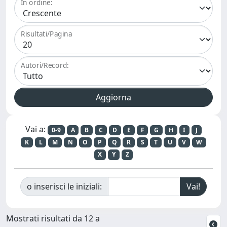
In ordine:
Risultati/Pagina
Autori/Record:
Vai a:
0-9
A
B
C
D
E
F
G
H
I
J
K
L
M
N
O
P
Q
R
S
T
U
V
W
X
Y
Z
o inserisci le iniziali:
Mostrati risultati da 12 a