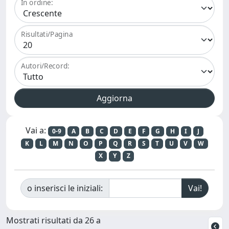
In ordine:
Risultati/Pagina
Autori/Record:
Vai a:
0-9
A
B
C
D
E
F
G
H
I
J
K
L
M
N
O
P
Q
R
S
T
U
V
W
X
Y
Z
o inserisci le iniziali:
Mostrati risultati da 26 a