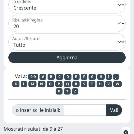
In ordine:
Risultati/Pagina
Autori/Record:
Vai a:
0-9
A
B
C
D
E
F
G
H
I
J
K
L
M
N
O
P
Q
R
S
T
U
V
W
X
Y
Z
o inserisci le iniziali:
Mostrati risultati da 9 a 27