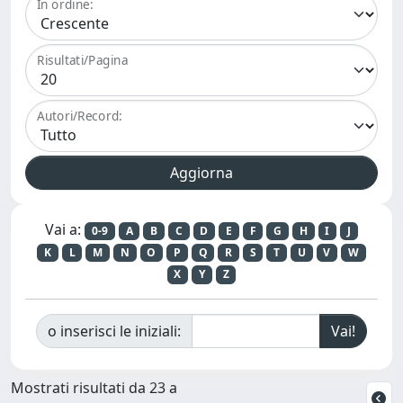
In ordine:
Risultati/Pagina
Autori/Record:
Vai a:
0-9
A
B
C
D
E
F
G
H
I
J
K
L
M
N
O
P
Q
R
S
T
U
V
W
X
Y
Z
o inserisci le iniziali:
Mostrati risultati da 23 a