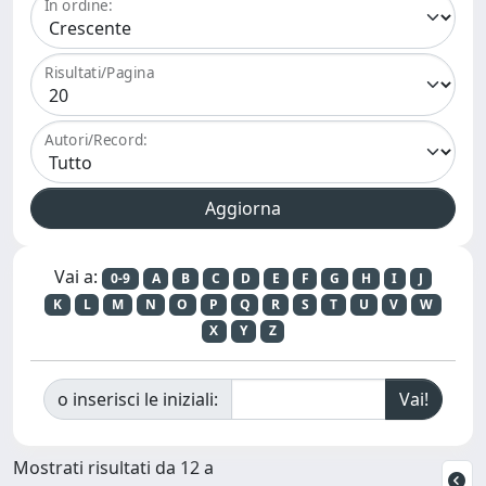
In ordine:
Risultati/Pagina
Autori/Record:
Vai a:
0-9
A
B
C
D
E
F
G
H
I
J
K
L
M
N
O
P
Q
R
S
T
U
V
W
X
Y
Z
o inserisci le iniziali:
Mostrati risultati da 12 a