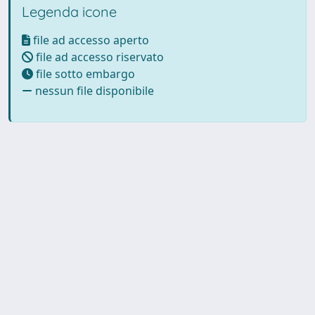
Legenda icone
file ad accesso aperto
file ad accesso riservato
file sotto embargo
nessun file disponibile
Powered by UNITESI
-
Info
Sistema
-
Licenza
-
Utilizzo dei
Copyright © 2026
cookie
-
Area riservata