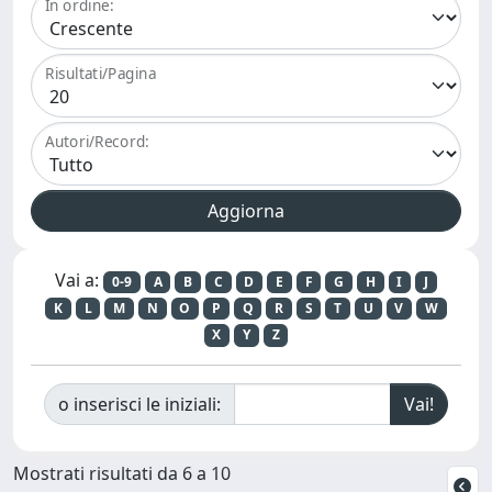
In ordine:
Risultati/Pagina
Autori/Record:
Vai a:
0-9
A
B
C
D
E
F
G
H
I
J
K
L
M
N
O
P
Q
R
S
T
U
V
W
X
Y
Z
o inserisci le iniziali:
Mostrati risultati da 6 a 10