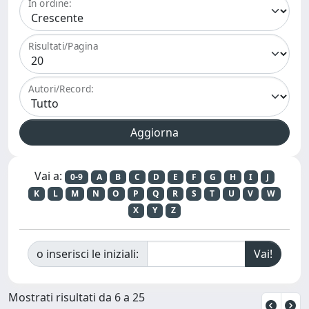
In ordine:
Risultati/Pagina
Autori/Record:
Vai a:
0-9
A
B
C
D
E
F
G
H
I
J
K
L
M
N
O
P
Q
R
S
T
U
V
W
X
Y
Z
o inserisci le iniziali:
Mostrati risultati da 6 a 25