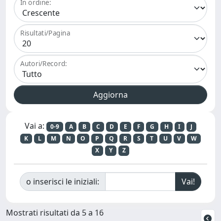
In ordine:
Risultati/Pagina
Autori/Record:
Vai a:
0-9
A
B
C
D
E
F
G
H
I
J
K
L
M
N
O
P
Q
R
S
T
U
V
W
X
Y
Z
o inserisci le iniziali:
Mostrati risultati da 5 a 16