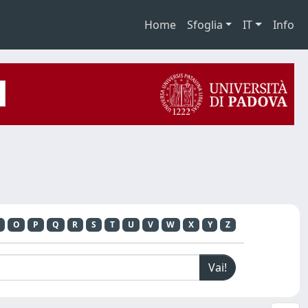
Home
Sfoglia
IT
Info
O
P
Q
R
S
T
U
V
W
X
Y
Z