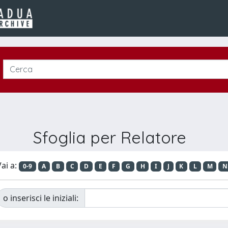
Sfoglia per Relatore
ai a:
0-9
A
B
C
D
E
F
G
H
I
J
K
L
M
N
o inserisci le iniziali: