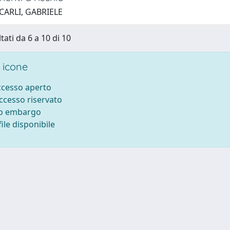
CARLI, GABRIELE
tati da 6 a 10 di 10
 icone
accesso aperto
accesso riservato
to embargo
ile disponibile
ilizzo dei cookie
-
Area riservata