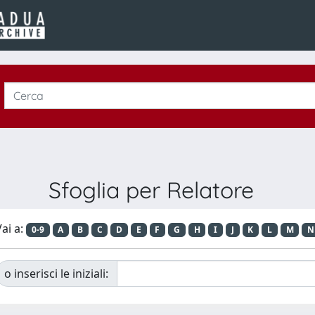
Sfoglia per Relatore
ai a:
0-9
A
B
C
D
E
F
G
H
I
J
K
L
M
N
o inserisci le iniziali: