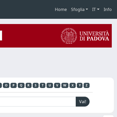
Home
Sfoglia
IT
Info
O
P
Q
R
S
T
U
V
W
X
Y
Z