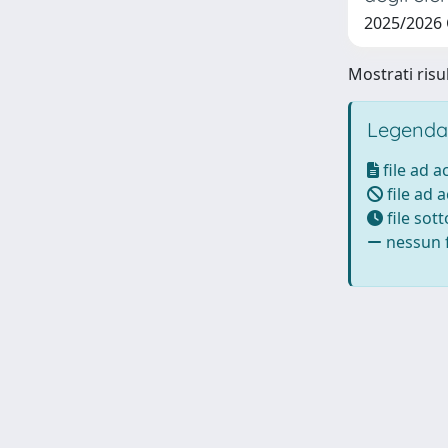
2025/2026 
Mostrati risul
Legenda
file ad 
file ad 
file sot
nessun f
Powered by UNITESI
-
Info Sistema
-
Licenza
-
Ut