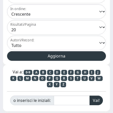
In ordine:
Risultati/Pagina
Autori/Record:
Vai a:
0-9
A
B
C
D
E
F
G
H
I
J
K
L
M
N
O
P
Q
R
S
T
U
V
W
X
Y
Z
o inserisci le iniziali: