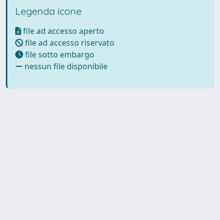
Legenda icone
file ad accesso aperto
file ad accesso riservato
file sotto embargo
nessun file disponibile
Powered by UNITESI
-
Info
Sistema
-
Licenza
-
Utilizzo dei
Copyright © 2026
cookie
-
Area riservata