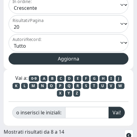
In ordine:
Risultati/Pagina
Autori/Record:
Vai a:
0-9
A
B
C
D
E
F
G
H
I
J
K
L
M
N
O
P
Q
R
S
T
U
V
W
X
Y
Z
o inserisci le iniziali:
Mostrati risultati da 8 a 14