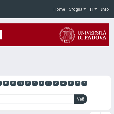
Home
Sfoglia
IT
Info
O
P
Q
R
S
T
U
V
W
X
Y
Z