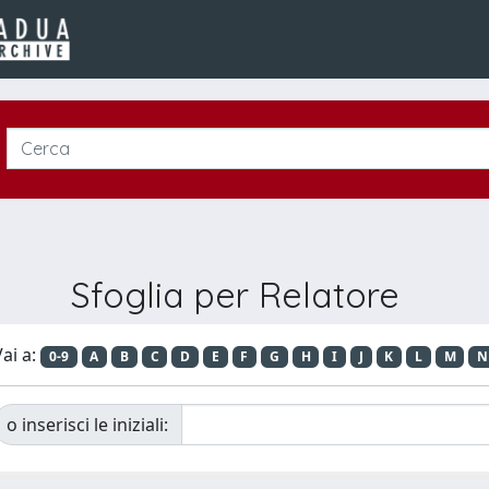
Sfoglia per Relatore
ai a:
0-9
A
B
C
D
E
F
G
H
I
J
K
L
M
N
o inserisci le iniziali: