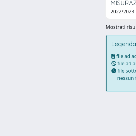
MISURAZ
2022/2023
Mostrati risul
Legenda
file ad 
file ad 
file sot
nessun f