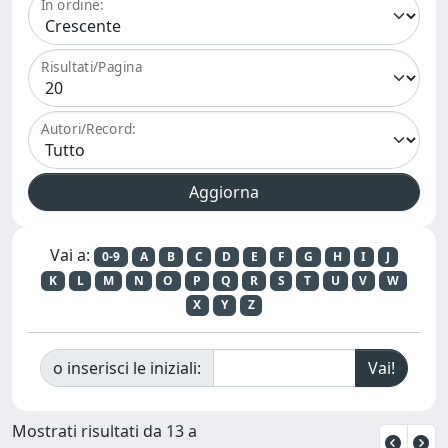
In ordine:
Risultati/Pagina
Autori/Record:
Vai a:
0-9
A
B
C
D
E
F
G
H
I
J
K
L
M
N
O
P
Q
R
S
T
U
V
W
X
Y
Z
o inserisci le iniziali:
Mostrati risultati da 13 a