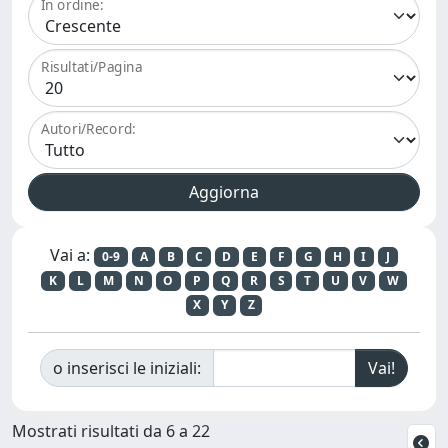
In ordine:
Risultati/Pagina
Autori/Record:
Vai a:
0-9
A
B
C
D
E
F
G
H
I
J
K
L
M
N
O
P
Q
R
S
T
U
V
W
X
Y
Z
o inserisci le iniziali:
Mostrati risultati da 6 a 22