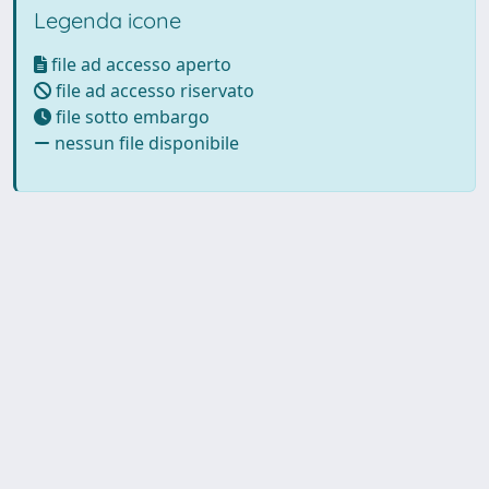
Legenda icone
file ad accesso aperto
file ad accesso riservato
file sotto embargo
nessun file disponibile
Powered by UNITESI
-
Info
Sistema
-
Licenza
-
Utilizzo dei
Copyright © 2026
cookie
-
Area riservata