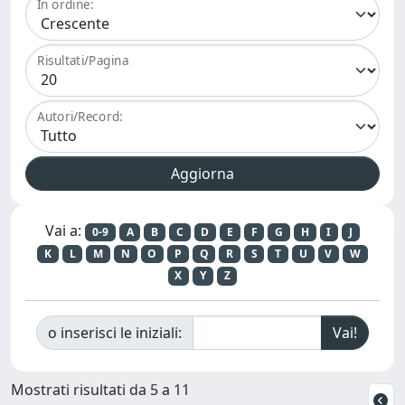
In ordine:
Risultati/Pagina
Autori/Record:
Vai a:
0-9
A
B
C
D
E
F
G
H
I
J
K
L
M
N
O
P
Q
R
S
T
U
V
W
X
Y
Z
o inserisci le iniziali:
Mostrati risultati da 5 a 11