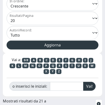
In ordine:
Risultati/Pagina
Autori/Record:
Vai a:
0-9
A
B
C
D
E
F
G
H
I
J
K
L
M
N
O
P
Q
R
S
T
U
V
W
X
Y
Z
o inserisci le iniziali:
Mostrati risultati da 21 a