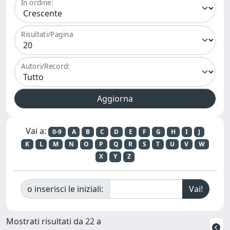
In ordine:
Risultati/Pagina
Autori/Record:
Vai a:
0-9
A
B
C
D
E
F
G
H
I
J
K
L
M
N
O
P
Q
R
S
T
U
V
W
X
Y
Z
o inserisci le iniziali:
Mostrati risultati da 22 a