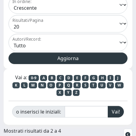
In ordine:
Risultati/Pagina
Autori/Record:
Vai a:
0-9
A
B
C
D
E
F
G
H
I
J
K
L
M
N
O
P
Q
R
S
T
U
V
W
X
Y
Z
o inserisci le iniziali:
Mostrati risultati da 2 a 4